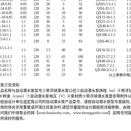
28-0.85
0.85
220
28
3
32
QX65-3.5-1.1
1.1
24-0.85
0.85
220
24
6
40
QX6-32-1.5
1.5
16-0.85
0.85
220
16
10
50
QX10-24-1.5
1.5
10-0.85
0.85
220
10
25
65
QX15-18-1.5
1.5
30-1.1
1.1
220
30
3
32
QX25-12-1.5
1.5
24-1.1
1.1
220
24
6
40
QX40-8-1.5
1.5
-18-1.1
1.1
220
18
10
50
QX65-4.5-1.5
1.5
-14-1.1
1.1
220
14
15
50
QX100-3-1.5
1.5
-9-1.1
1.1
220
9
25
63
QX6-40-2.2
1.5
5.5-1.1
1.1
220
5.5
40
80
QX10-32-2.2
2.2
3.5-1.1
1.1
220
3.5
65
100
QX25-17-2.2
2.2
32-1.5
1.5
220
32
6
40
QX40-10-2.2
2.2
-24-1.5
1.5
220
24
10
50
QX65-7-2.2
2.2
-18-1.5
1.5
220
18
15
50
QX100-4.5-2.2
2.2
-12-1.5
1.5
220
12
25
65
以上表格中电源频
水泵
订货须知:
产品名称与
自动潜水泵
型号②带浮球潜水泵
口径③
自动潜水泵
扬程（m）④带浮
⑥
转速（r/min）⑦
自动潜水泵
电压〔V〕⑧
泵
材质⑨
带浮球潜水泵
是否带附件
已经由设计单位选定我公司的
自动潜水泵
产品型号，请按
自动潜水泵
型号直接向
使用的场合非常重要或环境比较复杂时,请您尽量提供设计图纸和详细参数，由
我们中球泵业的网【www.hualuoby.com，www.zhongqiuby.com】,
提供良好的服务。