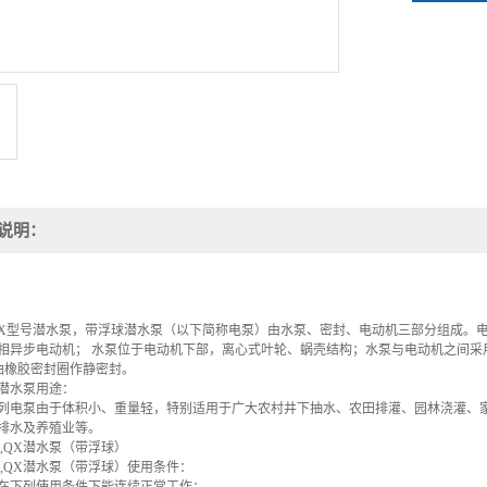
说明：
QX型号潜水泵，带浮球潜水泵（以下简称电泵）由水泵、密封、电动机三部分组成。
相异步电动机； 水泵位于电动机下部，离心式叶轮、蜗壳结构；水泵与电动机之间采
耐油橡胶密封圈作静密封。
水泵用途：
泵由于体积小、重量轻，特别适用于广大农村井下抽水、农田排灌、园林浇灌、家
排水及养殖业等。
QX潜水泵（带浮球）
QX潜水泵（带浮球）使用条件：