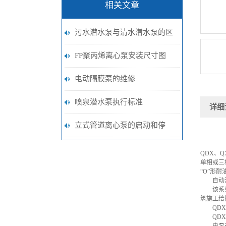
相关文章
污水潜水泵与清水潜水泵的区
别在哪？
FP聚丙烯离心泵安装尺寸图
电动隔膜泵的维修
喷泉潜水泵执行标准
详细
立式管道离心泵的启动和停
止，应该这样来操作
QDX、
单相或三
“O”形
自动潜
该系列电
筑施工给
QDX,
QDX,