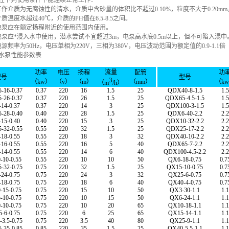
下列使用条件下能连续正常工作：
介质为无腐蚀性的清水，介质中含砂量的体积比不超过0.10%，粒度不大于0.20mm
温度水超过40℃，介质的PH值在6.5-8.5之间。
泵应在额定扬程附近的使用范围内使用。
应*浸入水中使用，潜水尝试不宜超过3m，电泵高水底0.5m以上，但不可陷入混中
率为50Hz，电压单相为220V，三相为380V，电压波动范围为额定值的0.9-1.1倍
水泵
性能参数表
流量
功率
电压
扬程
配管
功
型号
型号
3
（kw）
（v）
（m）
（mm）
（k
（m
/h）
-16-0.37
0.37
220
16
1.5
25
QDX40-8-1.5
1.5
-26-0.37
0.37
220
26
1.5
25
QDX65-4.5-1.5
1.5
14-0.37
0.37
220
14
3
25
QDX100-3-1.5
1.5
-28-0.40
0.40
220
28
1.5
25
QDX6-40-2.2
2.2
15-0.40
0.40
220
15
3
25
QDX10-32-2.2
2.2
-32-0.55
0.55
220
32
1.5
25
QDX25-17-2.2
2.2
18-0.55
0.55
220
18
3
32
QDX40-10-2.2
2.2
16-0.55
0.55
220
16
5
40
QDX65-7-2.2
2.2
14-0.55
0.55
220
14
6
40
QDX100-4.5-2.2
2.2
10-0.55
0.55
220
10
10
50
QX6-18-0.75
0.7
-32-0.75
0.75
220
32
1.5
25
QX15-10-0.75
0.7
24-0.75
0.75
220
24
3
32
QX25-6-0.75
0.7
18-0.75
0.75
220
18
6
40
QX40-4-0.75
0.7
15-0.75
0.75
220
15
10
50
QX3-30-1.1
1.1
10-0.75
0.75
220
10
15
50
QX6-24-1.1
1.1
10-0.75
0.75
220
10
20
65
QX10-18-1.1
1.1
-6-0.75
0.75
220
6
25
65
QX15-14-1.1
1.1
3.5-0.75
0.75
220
3.5
40
80
QX25-9-1.1
1.1
-35-0.85
0.85
220
35
1.5
25
QX40-5.5-1.1
1.1