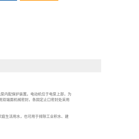
电泵内配保护装置。电动机位于电泵上部，为
用双端面机械密封，各固定止口密封处采用
庭生活用水，也可用于排除工业积水、建