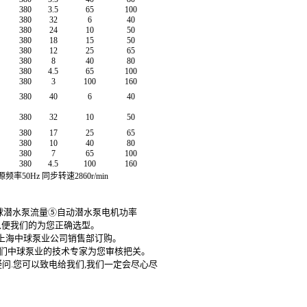
380
3.5
65
100
380
32
6
40
380
24
10
50
380
18
15
50
380
12
25
65
380
8
40
80
380
4.5
65
100
380
3
100
160
380
40
6
40
380
32
10
50
380
17
25
65
380
10
40
80
380
7
65
100
380
4.5
100
160
率50Hz 同步转速2860r/min
球
潜水泵
流量⑤
自动潜水泵
电机功率
以便我们的为您正确选型。
上海中球泵业公司销售部订购。
我们中球泵业的技术专家为您审核把关。
如有任何疑问.您可以致电给我们,我们一定会尽心尽