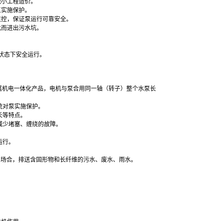
减小工程造价。
泵实施保护。
监控，保证泵运行可靠安全。
此而进出污水坑。
状态下安全运行。
属机电一体化产品，电机与泵合用同一轴（转子）整个水泵长
统对泵实施保护。
长等特点。
减少堵塞、缠绕的故障。
运行。
等场合，排送含固形物和长纤维的污水、废水、雨水。