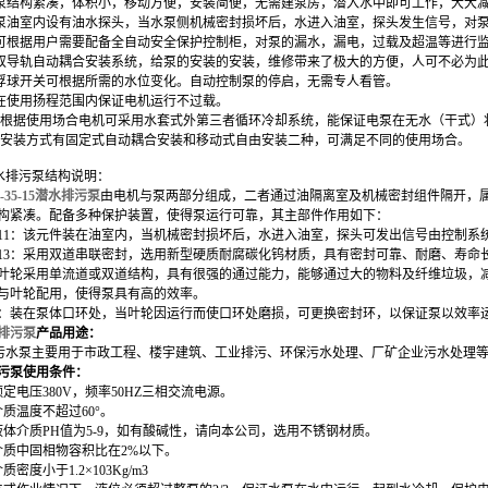
泵结构紧凑，体积小，移动方便，安装简便，无需建泵房，潜入水中即可工作，大大
泵油室内设有油水探头，当水泵侧机械密封损坏后，水进入油室，探头发生信号，对
可根据用户需要配备全自动安全保护控制柜，对泵的漏水，漏电，过载及超温等进行
双导轨自动耦合安装系统，给泵的安装的安装，维修带来了极大的方便，人可不必为
浮球开关可根据所需的水位变化。自动控制泵的停启，无需专人看管。
在使用扬程范围内保证电机运行不过载。
根据使用场合电机可采用水套式外第三者循环冷却系统，能保证电泵在无水（干式）
安装方式有固定式自动耦合安装和移动式自由安装二种，可满足不同的使用场合。
水排污
泵
结构说明
：
0-35-15潜水排污泵
由电机与泵两部分组成，二者通过油隔离室及机械密封组件隔开，
构紧凑。配备多种保护装置，使得泵运行可靠，其主部件作用如下：
11：该元件装在油室内，当机械密封损坏后，水进入油室，探头可发出信号由控制系
13：采用双道串联密封，选用新型硬质耐腐碳化钨材质，具有密封可靠、耐磨、寿命
：叶轮采用单流道或双道结构，具有很强的通过能力，能够通过大的物料及纤维垃圾，
：与叶轮配用，使得泵具有高的效率。
8：装在泵体口环处，当叶轮因运行而使口环处磨损，可更换密封环，以保证泵以效率
排污泵
产品
用途：
污水泵
主要用于市政工程、楼宇建筑、工业排污、环保污水处理、厂矿企业污水处理
污泵
使用条件
：
定电压380V，频率50HZ三相交流电源。
介质温度不超过60°。
液体介质PH值为5-9，如有酸碱性，请向本公司，选用不锈钢材质。
介质中固相物容积比在2%以下。
密度小于1.2×103Kg/m3