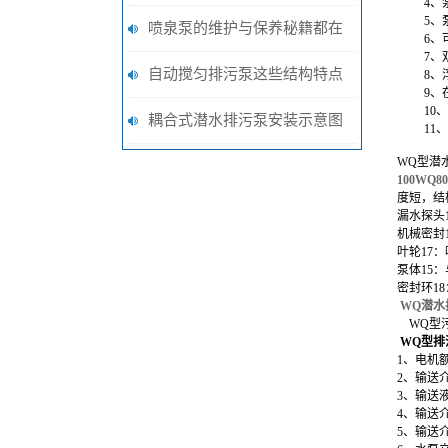
4
、
5
、
一台怎样的泵阀
喷泉泵的维护与保养秘籍都在
6
、
7
、
这啦
自动搅匀排污泵这些结构特点
8
、
9
、
10
、
说明，你都知道吗？
耦合式潜水排污泵安装示意图
11
、
WQ型潜
100WQ8
度短，结
漏水探头
机械密封
叶轮17
泵体15
密封环1
WQ潜水
WQ型
WQ型
排
1、电机额
2、输送
3、输送
4、输送
5、输送介质