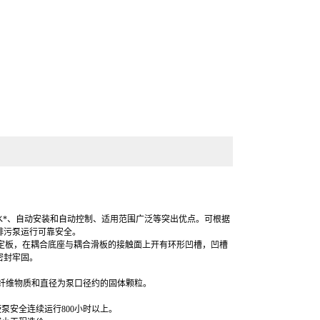
水*、自动安装和自动控制、适用范围广泛等突出优点。可根据
排污泵
运行可靠安全。
定板，在耦合底座与耦合滑板的接触面上开有环形凹槽，凹槽
密封牢固
。
纤维物质和直径为泵口径约的固体颗粒。
泵安全连续运行800小时以上。