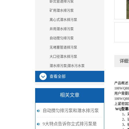
卧式管道排污泵
矿用潜水排污泵
离心式潜水排污泵
井用潜水排污泵
自动搅匀排污泵
无堵塞管道排污泵
大口径潜水排污泵
详细
潜水排污泵|潜水污水泵
查看全部
产品概述
100WQ8
用户需要
相关文章
100WQ8
上紧密固
WQ型
潜
自动搅匀排污泵和潜水排污泵
1
、
2
、
区别有哪些？
9大特点告诉你立式排污泵是
3
、