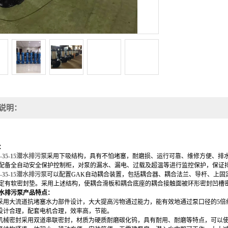
说明：
：
0-35-15潜水排污泵
采用下吸结构，具有不怕堵塞，耐磨损、运行可靠、维修方便、排
配备全自动安全保护控制柜，对泵的漏水
、
漏电
、
过载及超温等进行监控
保护
，保证
0-35-15潜水排污泵
可以配置
GAK自动耦合装置
，
包括耦合器、耦合法兰、导杆、上固
定有软密封垫。采用上述结构，使耦合滑板和耦合底座的耦合接触面被环形密封凹槽
水排污泵
产品特点：
采用大流道抗堵塞水力部件设计，大大提高污物通过能力，能有效地通过泵口径的5倍
设计合理，配套电机合理，效率高，节能。
机械密封采用双道串联密封，材质为硬质耐磨碳化钨，具有耐用、耐磨等特点，可以使