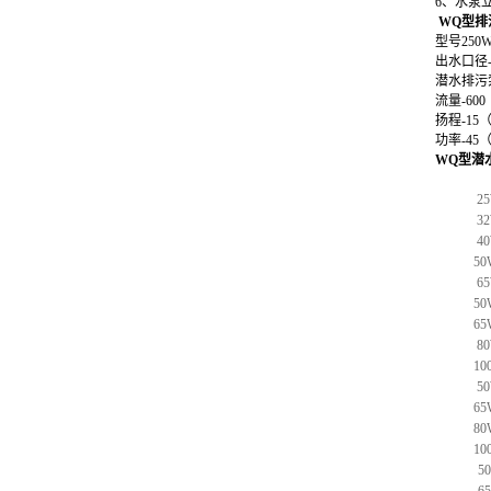
6、水泵
WQ型排
型号
250W
出水口径
潜水排污
流量-
600
扬程-
15
（
功率-
45
（
WQ型潜
25
32
40
50
65
50
65
80
10
50
65
80
10
5