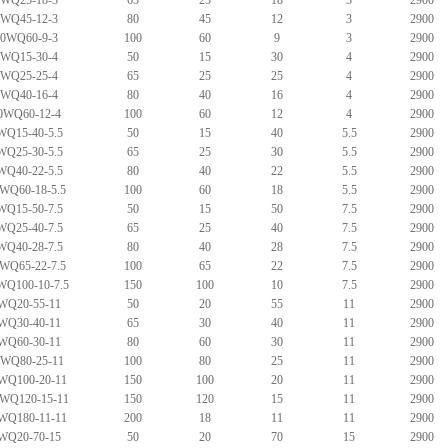
5WQ25-18-3
65
25
18
3
2900
0WQ45-12-3
80
45
12
3
2900
00WQ60-9-3
100
60
9
3
2900
0WQ15-30-4
50
15
30
4
2900
5WQ25-25-4
65
25
25
4
2900
0WQ40-16-4
80
40
16
4
2900
0WQ60-12-4
100
60
12
4
2900
WQ15-40-5.5
50
15
40
5.5
2900
WQ25-30-5.5
65
25
30
5.5
2900
WQ40-22-5.5
80
40
22
5.5
2900
WQ60-18-5.5
100
60
18
5.5
2900
WQ15-50-7.5
50
15
50
7.5
2900
WQ25-40-7.5
65
25
40
7.5
2900
WQ40-28-7.5
80
40
28
7.5
2900
WQ65-22-7.5
100
65
22
7.5
2900
WQ100-10-7.5
150
100
10
7.5
2900
WQ20-55-11
50
20
55
11
2900
WQ30-40-11
65
30
40
11
2900
WQ60-30-11
80
60
30
11
2900
0WQ80-25-11
100
80
25
11
2900
WQ100-20-11
150
100
20
11
2900
WQ120-15-11
150
120
15
11
2900
WQ180-11-11
200
18
11
11
2900
WQ20-70-15
50
20
70
15
2900