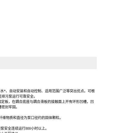
水*、自动安装和自动控制、适用范围广泛等突出优点。可根
证
排污泵
运行可靠安全。
固定板，在耦合底座与耦合滑板的接触面上开有环形凹槽，凹
槽密封牢固
。
纤维物质和直径为泵口径约的固体颗粒。
泵安全连续运行800小时以上。