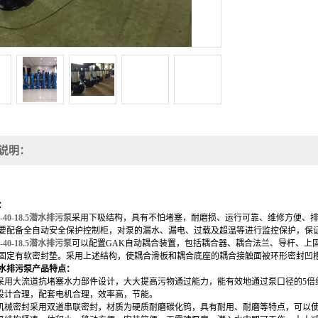
说明：
：
0-40-18.5潜水排污泵
采用下吸结构，具有不怕堵塞，耐磨损、运行可靠、维修方便、排
要配备全自动安全保护控制柜，对泵的漏水
、
漏电
、
过载及超温等进行监控
保护
，保
0-40-18.5潜水排污泵
可以配置
GAK自动耦合装置
，
包括耦合器、耦合法兰、导杆、上
固定有软密封垫。采用上述结构，使耦合滑板和耦合底座的耦合接触面被环形密封凹
水排污泵
产品特点：
采用大流道抗堵塞水力部件设计，大大提高污物通过能力，能有效地通过泵口径的5倍
设计合理，配套电机合理，效率高，节能。
机械密封采用双道串联密封，材质为硬质耐磨碳化钨，具有耐用、耐磨等特点，可以使