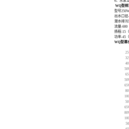
6、水泵
WQ型排
型号
250W
出水口径
潜水排污
流量-
600
扬程-
15
（
功率-
45
（
WQ型潜
25
32
40
50
65
50
65
80
10
50
65
80
10
5