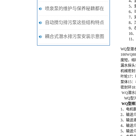
4
、
5
、
一台怎样的泵阀
喷泉泵的维护与保养秘籍都在
6
、
7
、
这啦
自动搅匀排污泵这些结构特点
8
、
9
、
10
、
说明，你都知道吗？
耦合式潜水排污泵安装示意图
11
、
WQ型潜
100WQ8
度短，结
漏水探头
机械密封
叶轮17
泵体15
密封环1
WQ潜水
WQ型
WQ型
排
1、电机额
2、输送
3、输送
4、输送
5、输送介质