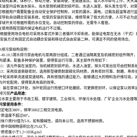
泵结构紧凑，体积小，移动方便，安装简便，无需建泵房，潜入水中即可工作，大大
泵油室内设有油水探头，当水泵侧机械密封损坏后，水进入油室，探头发生信号，对
可根据用户需要配备全自动安全保护控制柜，对泵的漏水，漏电，过载及超温等进行
双导轨自动耦合安装系统，给泵的安装的安装，维修带来了极大的方便，人可不必为
浮球开关可根据所需的水位变化。自动控制泵的停启，无需专人看管。
在使用扬程范围内保证电机运行不过载。
根据使用场合电机可采用水套式外第三者循环冷却系统，能保证电泵在无水（干式）
安装方式有固定式自动耦合安装和移动式自由安装二种，可满足不同的使用场合。
水排污
泵
结构说明
：
0-40-18.5潜水排污泵
由电机与泵两部分组成，二者通过油隔离室及机械密封组件隔开
构紧凑。配备多种保护装置，使得泵运行可靠，其主部件作用如下：
11：该元件装在油室内，当机械密封损坏后，水进入油室，探头可发出信号由控制系
13：采用双道串联密封，选用新型硬质耐腐碳化钨材质，具有密封可靠、耐磨、寿命
：叶轮采用单流道或双道结构，具有很强的通过能力，能够通过大的物料及纤维垃圾，
：与叶轮配用，使得泵具有高的效率。
8：装在泵体口环处，当叶轮因运行而使口环处磨损，可更换密封环，以保证泵以效率
排污泵
产品
用途：
污水泵
主要用于市政工程、楼宇建筑、工业排污、环保污水处理、厂矿企业污水处理
污泵
使用条件
：
定电压380V，频率50HZ三相交流电源。
介质温度不超过60°。
液体介质PH值为5-9，如有酸碱性，请向本公司，选用不锈钢材质。
介质中固相物容积比在2%以下。
密度小于1.2×103Kg/m3