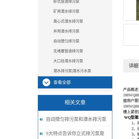
卧式管道排污泵
矿用潜水排污泵
离心式潜水排污泵
井用潜水排污泵
自动搅匀排污泵
无堵塞管道排污泵
大口径潜水排污泵
详细
潜水排污泵|潜水污水泵
查看全部
产品概述
100WQ8
据用户需
相关文章
100WQ8
槽上紧密
WQ型
潜
自动搅匀排污泵和潜水排污泵
1
、
2
、
区别有哪些？
9大特点告诉你立式排污泵是
3
、