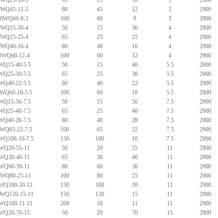
5WQ25-18-3
65
25
18
3
2900
0WQ45-12-3
80
45
12
3
2900
00WQ60-9-3
100
60
9
3
2900
0WQ15-30-4
50
15
30
4
2900
5WQ25-25-4
65
25
25
4
2900
0WQ40-16-4
80
40
16
4
2900
0WQ60-12-4
100
60
12
4
2900
WQ15-40-5.5
50
15
40
5.5
2900
WQ25-30-5.5
65
25
30
5.5
2900
WQ40-22-5.5
80
40
22
5.5
2900
WQ60-18-5.5
100
60
18
5.5
2900
WQ15-50-7.5
50
15
50
7.5
2900
WQ25-40-7.5
65
25
40
7.5
2900
WQ40-28-7.5
80
40
28
7.5
2900
WQ65-22-7.5
100
65
22
7.5
2900
WQ100-10-7.5
150
100
10
7.5
2900
WQ20-55-11
50
20
55
11
2900
WQ30-40-11
65
30
40
11
2900
WQ60-30-11
80
60
30
11
2900
0WQ80-25-11
100
80
25
11
2900
WQ100-20-11
150
100
20
11
2900
WQ120-15-11
150
120
15
11
2900
WQ180-11-11
200
18
11
11
2900
WQ20-70-15
50
20
70
15
2900