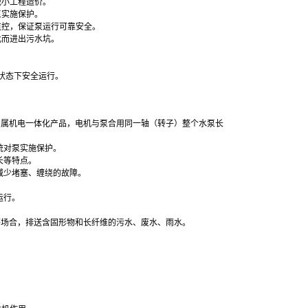
减小工程造价。
泵实施保护。
监控，保证泵运行可靠安全。
此而进出污水坑。
状态下安全运行。
，属机电一体化产品，电机与泵合用同一轴（转子）整个水泵长
统对泵实施保护。
长等特点。
减少堵塞、缠绕的故障。
运行。
等场合，排送含固形物和长纤维的污水、废水、雨水。