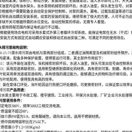
泵结构紧凑，体积小，移动方便，安装简便，无需建泵房，潜入水中即可工作，大大
泵油室内设有油水探头，当水泵侧机械密封损坏后，水进入油室，探头发生信号，对
可根据用户需要配备全自动安全保护控制柜，对泵的漏水，漏电，过载及超温等进行
双导轨自动耦合安装系统，给泵的安装的安装，维修带来了极大的方便，人可不必为
浮球开关可根据所需的水位变化。自动控制泵的停启，无需专人看管。
在使用扬程范围内保证电机运行不过载。
根据使用场合电机可采用水套式外第三者循环冷却系统，能保证电泵在无水（干式）
安装方式有固定式自动耦合安装和移动式自由安装二种，可满足不同的使用场合。
水排污
泵
结构说明
：
00-25-75潜水排污泵
由电机与泵两部分组成，二者通过油隔离室及机械密封组件隔开，
构紧凑。配备多种保护装置，使得泵运行可靠，其主部件作用如下：
11：该元件装在油室内，当机械密封损坏后，水进入油室，探头可发出信号由控制系
13：采用双道串联密封，选用新型硬质耐腐碳化钨材质，具有密封可靠、耐磨、寿命
：叶轮采用单流道或双道结构，具有很强的通过能力，能够通过大的物料及纤维垃圾，
：与叶轮配用，使得泵具有高的效率。
8：装在泵体口环处，当叶轮因运行而使口环处磨损，可更换密封环，以保证泵以效率
排污泵
产品
用途：
污水泵
主要用于市政工程、楼宇建筑、工业排污、环保污水处理、厂矿企业污水处理
污泵
使用条件
：
定电压380V，频率50HZ三相交流电源。
介质温度不超过60°。
液体介质PH值为5-9，如有酸碱性，请向本公司，选用不锈钢材质。
介质中固相物容积比在2%以下。
密度小于1.2×103Kg/m3