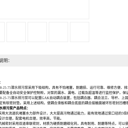
说明：
：
00-25-75潜水排污泵
采用下吸结构，具有不怕堵塞，耐磨损、运行可靠、维修方便、排
要配备全自动安全保护控制柜，对泵的漏水
、
漏电
、
过载及超温等进行监控
保护
，保
00-25-75潜水排污泵
可以配置
GAK自动耦合装置
，
包括耦合器、耦合法兰、导杆、上
定有软密封垫。采用上述结构，使耦合滑板和耦合底座的耦合接触面被环形密封凹槽
水排污泵
产品特点：
采用大流道抗堵塞水力部件设计，大大提高污物通过能力，能有效地通过泵口径的5倍
设计合理，配套电机合理，效率高，节能。
机械密封采用双道串联密封，材质为硬质耐磨碳化钨，具有耐用、耐磨等特点，可以使