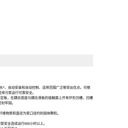
水*、自动安装和自动控制、适用范围广泛等突出优点。可根
证
排污泵
运行可靠安全。
固定板，在耦合底座与耦合滑板的接触面上开有环形凹槽，凹槽
密封牢固
。
纤维物质和直径为泵口径约的固体颗粒。
泵安全连续运行800小时以上。