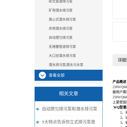
卧式管道排污泵
矿用潜水排污泵
离心式潜水排污泵
井用潜水排污泵
自动搅匀排污泵
无堵塞管道排污泵
大口径潜水排污泵
详细
潜水排污泵|潜水污水泵
查看全部
产品概述
250WQ6
据用户需
相关文章
250WQ6
上紧密固
WQ型
潜
自动搅匀排污泵和潜水排污泵
1
、
2
、
区别有哪些？
9大特点告诉你立式排污泵是
3
、