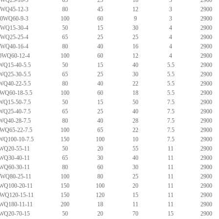
5WQ25-18-3
65
25
18
3
2900
0WQ45-12-3
80
45
12
3
2900
00WQ60-9-3
100
60
9
3
2900
0WQ15-30-4
50
15
30
4
2900
5WQ25-25-4
65
25
25
4
2900
0WQ40-16-4
80
40
16
4
2900
0WQ60-12-4
100
60
12
4
2900
WQ15-40-5.5
50
15
40
5.5
2900
WQ25-30-5.5
65
25
30
5.5
2900
WQ40-22-5.5
80
40
22
5.5
2900
WQ60-18-5.5
100
60
18
5.5
2900
WQ15-50-7.5
50
15
50
7.5
2900
WQ25-40-7.5
65
25
40
7.5
2900
WQ40-28-7.5
80
40
28
7.5
2900
WQ65-22-7.5
100
65
22
7.5
2900
WQ100-10-7.5
150
100
10
7.5
2900
WQ20-55-11
50
20
55
11
2900
WQ30-40-11
65
30
40
11
2900
WQ60-30-11
80
60
30
11
2900
0WQ80-25-11
100
80
25
11
2900
WQ100-20-11
150
100
20
11
2900
WQ120-15-11
150
120
15
11
2900
WQ180-11-11
200
18
11
11
2900
WQ20-70-15
50
20
70
15
2900