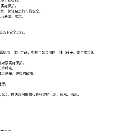
减小工程造价。
泵实施保护。
监控，保证泵运行可靠安全。
此而进出污水坑。
状态下安全运行。
属机电一体化产品，电机与泵合用同一轴（转子）整个水泵长
统对泵实施保护。
长等特点。
减少堵塞、缠绕的故障。
运行。
等场合，排送含固形物和长纤维的污水、废水、雨水。