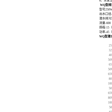
6、水泵
WQ型排
型号
250W
出水口径
潜水排污
流量-
600
扬程-
15
（
功率-
45
（
WQ型潜
25
32
40
50
65
50
65
80
10
50
65
80
10
5