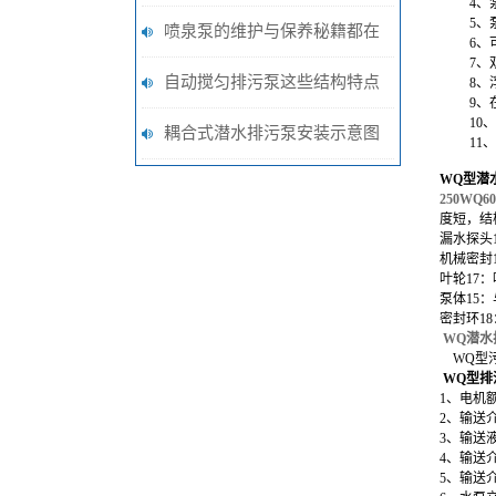
4
、
5
、
一台怎样的泵阀
喷泉泵的维护与保养秘籍都在
6
、
7
、
这啦
自动搅匀排污泵这些结构特点
8
、
9
、
10
、
说明，你都知道吗？
耦合式潜水排污泵安装示意图
11
、
WQ型潜
250WQ6
度短，结
漏水探头
机械密封
叶轮17
泵体15
密封环1
WQ潜水
WQ型
WQ型
排
1、电机额
2、输送
3、输送
4、输送
5、输送介质