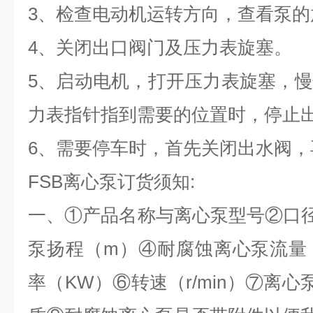
3、检查电动机运转方向，查看泵的
4、关闭出口阀门及压力表旋塞。
5、启动电机，打开压力表旋塞，
力表指针指到需要的位置时，停止
6、需要停车时，首先关闭出水阀，
FSB离心泵订货须知:
一、①产品名称与
离心泵
型号②
口
泵
扬程（m）④
耐腐蚀离心泵
流量（
率（KW）⑥
转速（r/min）⑦
离心