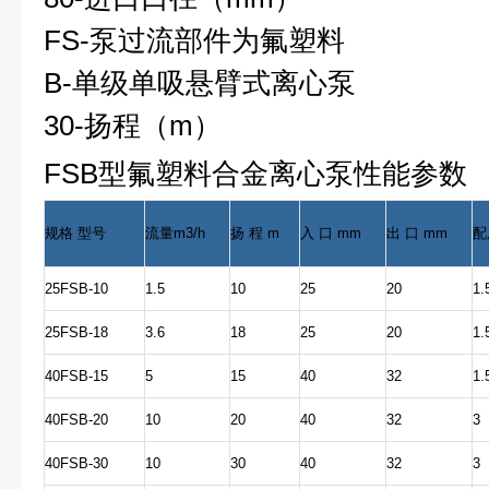
FS-泵过流部件为氟塑料
B-单级单吸悬臂式离心泵
30-扬程（m）
FSB型
氟塑料合金离心泵
性能参数
规格 型号
流量m3/h
扬 程 m
入 口 mm
出 口 mm
配
25FSB-10
1.5
10
25
20
1.
25FSB-18
3.6
18
25
20
1.
40FSB-15
5
15
40
32
1.
40FSB-20
10
20
40
32
3
40FSB-30
10
30
40
32
3