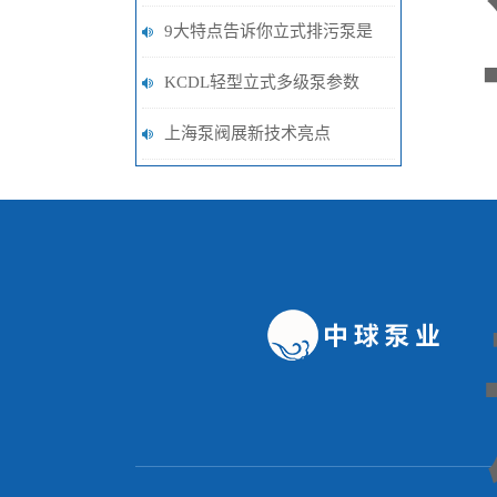
几个原因
9大特点告诉你立式排污泵是
一台怎样的泵阀
KCDL轻型立式多级泵参数
上海泵阀展新技术亮点