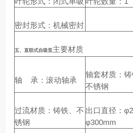
叶轮形式
：闭式单吸
叶轮数量
：
1
密封形式
：机械密封
主要材质
五、直联式自吸泵
轴套材质
：铸
轴
：滚动轴承
承
不锈钢
过流材质
：铸铁、不
出口直径
：
φ
锈钢
φ300mm