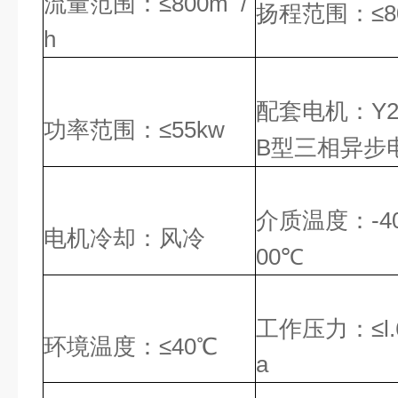
流量范围
：
≤800m
/
扬程范围
：
≤
h
配套电机
：
Y
功率范围
：
≤55kw
B
型三相异步
介质温度：
-
电机冷却
：风冷
00℃
工作压力：
≤l
环境温度：
≤40℃
a