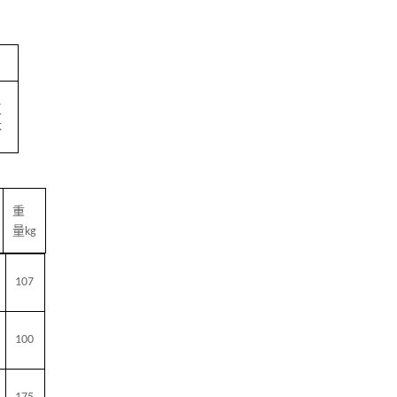
泵
体
重
量
kg
107
100