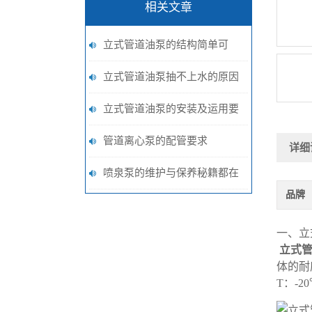
相关文章
立式管道油泵的结构简单可
靠，在操作上也是非常简单的
立式管道油泵抽不上水的原因
及对应的解决方法
立式管道油泵的安装及运用要
求
管道离心泵的配管要求
详细
喷泉泵的维护与保养秘籍都在
品牌
这啦
一、立
立式
体的耐
T：-2