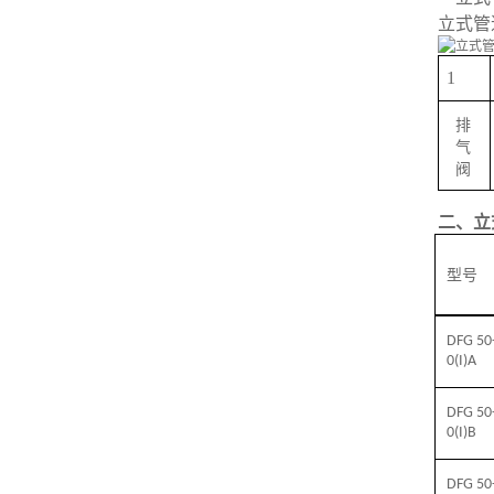
立式管
1
排
气
阀
二、立
型号
DFG 50
0(I)A
DFG 50
0(I)B
DFG 50