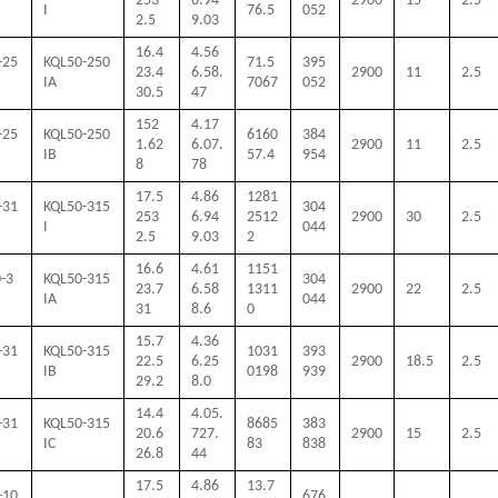
253
6.94
2900
15
2.5
I
76.5
052
2.5
9.03
16.4
4.56
-25
KQL50-250
71.5
395
23.4
6.58.
2900
11
2.5
IA
7067
052
30.5
47
152
4.17
-25
KQL50-250
6160
384
1.62
6.07.
2900
11
2.5
IB
57.4
954
8
78
17.5
4.86
1281
-31
KQL50-315
304
253
6.94
2512
2900
30
2.5
I
044
2.5
9.03
2
16.6
4.61
1151
-3
KQL50-315
304
23.7
6.58
1311
2900
22
2.5
IA
044
31
8.6
0
15.7
4.36
-31
KQL50-315
1031
393
22.5
6.25
2900
18.5
2.5
IB
0198
939
29.2
8.0
14.4
4.05.
-31
KQL50-315
8685
383
20.6
727.
2900
15
2.5
IC
83
838
26.8
44
17.5
4.86
13.7
-10
676