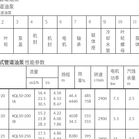
道油泵
2
3
5
9
4
6
7
8
10
11
冷
叶
联
机
叶
泵
机
电
轴
却
轮
体
封
轮
盖
封
机
承
水
螺
座
管
母
式管道油泵
性能参数
电机
汽蚀
流量
效
扬程
转速
功率
余量
m
r/min
率
%
m3/h
l/s
kw
m
16.4
4.56
-20
KQL50-200
46.4
485
23.5
6.53
2900
7.5
2.5
IA
4440
758
30.5
8.47
15.2
4.22
-20
KQL50-200
4038
555
21.8
6.06
2900
5.5
2.5
IB
34.5
555
28.3
7.86
17.5
4.86
-25
KQL50-250
8280
395