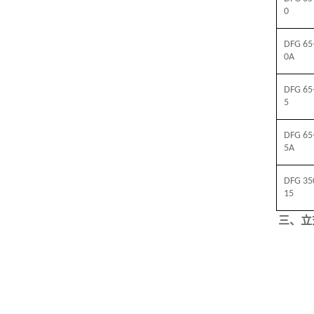
0
DFG 65
0A
DFG 65
5
DFG 65
5A
DFG 35
15
三、立