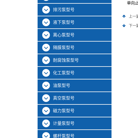
单向
排污泵型号
上一
液下泵型号
下一
离心泵型号
隔膜泵型号
耐腐蚀泵型号
化工泵型号
油泵型号
真空泵型号
磁力泵型号
计量泵型号
螺杆泵型号