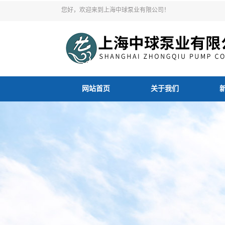
您好，欢迎来到上海中球泵业有限公司！
网站首页
关于我们