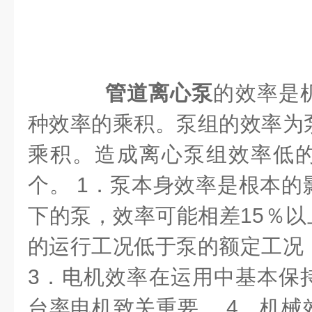
管道离心泵
的效率是
种效率的乘积。泵组的效率为
乘积。造成离心泵组效率低
个。 1．泵本身效率是根本的
下的泵，效率可能相差15％以
的运行工况低于泵的额定工况
3．电机效率在运用中基本保
台率电机致关重要。 4．机械