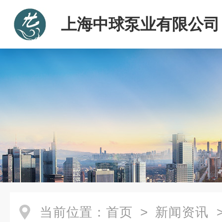
上海中球泵业有限公司
当前位置：
首页
>
新闻资讯
>