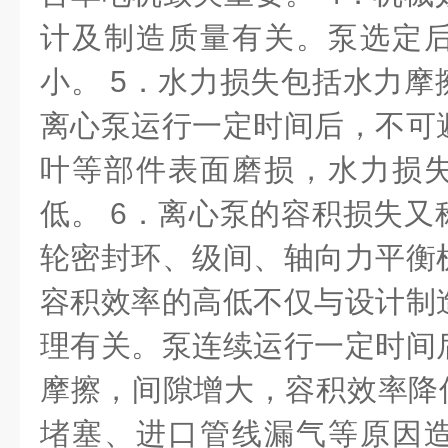
计及制造质量有关。泵选定
小。 5．水力损失包括水力摩
离心泵运行一定时间后，不可
叶等部件表面磨损，水力损
低。 6．离心泵的容积损失又
轮密封环、级间、轴向力平衡
容积效率的高低不仅与设计制
理有关。泵连续运行一定时间
摩擦，间隙增大，容积效率降低
堵塞、进口管线漏气等原因