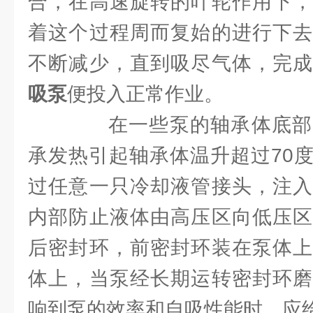
合，在高速旋转的叶轮作用下，
着这个过程周而复始的进行下去
不断减少，直到吸尽气体，完
吸泵
便投入正常作业。
在一些泵的轴承体底部
承发热引起轴承体温升超过70
过任意一只冷却液管接头，注入
内部防止液体由高压区向低压区
后密封环，前密封环装在泵体上
体上，当泵经长期运转密封环磨
响到泵的效率和自吸性能时，应