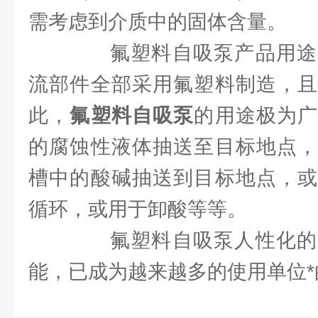
需考虑到介质中的固体含量。
氟塑料自吸泵产品用途
流部件全部采用氟塑料制造，且
此，
氟塑料自吸泵
的用途极为
的腐蚀性液体抽送至目标地点，
槽中的酸碱抽送到目标地点，或
循环，或用于卸酸等等。
氟塑料自吸泵人性化的
能，已成为越来越多的使用单位